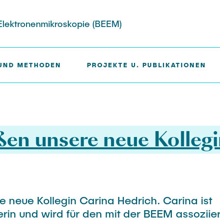
 Elektronenmikroskopie (BEEM)
UND METHODEN
PROJEKTE U. PUBLIKATIONEN
nfahrt
 Methoden
Die Betriebseinheit
ßen unsere neue Kollegi
Elektronenmikroskopi
ration
(BEEM) ist
eine zentrale wissenschaftlich
Betriebseinheit, die Methoden
und Expertise im Bereich der
 neue Kollegin Carina Hedrich. Carina ist
Elektronenmikroskopie und
rin und wird für den mit der BEEM assoziie
Mikroanalytik zur Verfügung