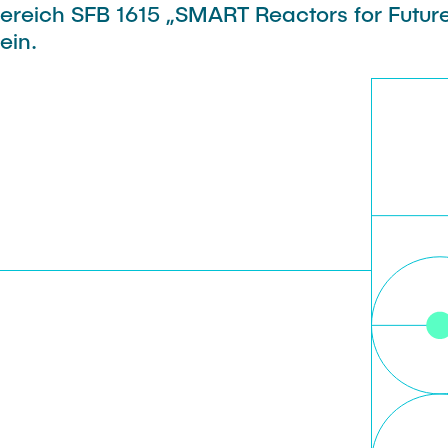
reich SFB 1615 „SMART Reactors for Futur
stellt, ... mehr lesen
ein.