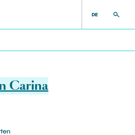
DE
n Carina
e
e
rten