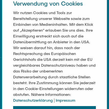
WEITERFÜHRENDE LINKS
Verwendung von Cookies
Impressum
Wir nutzen Cookies und Tools zur
Registrieren
Bereitstellung unserer Webseite sowie zum
Datenschutz
Einbinden von Medieninhalten. Mit dem Klick
Werden Sie Mitglied!
auf „Akzeptieren“ erlauben Sie uns dies. Ihre
Barrierefreiheit
Einwilligung erstreckt sich auch auf die
Cookie-Einstellungen
Datenübermittlung an Anbieter in den USA.
Wir weisen darauf hin, dass nach der
Rechtsprechung des Europäischen
Gerichtshofs die USA derzeit kein mit der EU
vergleichbares Datenschutzniveau haben und
das Risiko der unbemerkten
Spenden
Datenverarbeitung durch staatliche Stellen
besteht. Ihre Zustimmung können Sie jederzeit
Unsere Zukunft fördern!
in den Cookie-Einstellungen widerrufen oder
abstufen. Nähere Informationen:
Datenschutzerklärung
|
Impressum