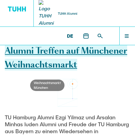
TUHH Alumni
DE
17.12.2025
GIVE BACK | ENGAGEMENT
CONNECT | NETZWERK
Alumni Treffen auf Münchener
CONNECT | NETZWERK
Weihnachtsmarkt
Alumni-Lounge
Übersicht
GROW | WEITERENTWICKLUNG
Weihnachtsmarkt
Alumni-Porträts
Mitgliedschaft im Alumni-Verein
München
GIVE BACK | ENGAGEMENT
Events
Mit einer Spende Zukunft gestalten
ÜBER UNS
TU Hamburg Alumni Ezgi Yilmaz und Arsalan
Frauen-Netzwerk EMPOWER.ING
Jetzt engagieren
Minhas luden Alumni und Freude der TU Hamburg
aus Bayern zu einem Wiedersehen in
Alumni Chapter
Förderung beantragen